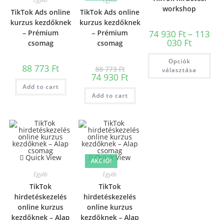
workshop
TikTok Ads online
TikTok Ads online
kurzus kezdőknek
kurzus kezdőknek
– Prémium
– Prémium
74 930
Ft
–
113
030
Ft
csomag
csomag
Opciók
88 773
Ft
88 773
Ft
választása
74 930
Ft
Add to cart
Add to cart
Quick View
Quick View
AKCIÓ!
Egyéb
Egyéb
TikTok
TikTok
hirdetéskezelés
hirdetéskezelés
online kurzus
online kurzus
kezdőknek – Alap
kezdőknek – Alap