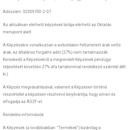
Adószám: 32309700-2-07
Az aktuálisan elérhető képzések listája elérhető az Oktatás
menüpont alatt.
A Képzésekre vonatkozóan a weboldalon feltüntetett árak nettó
árak, az általános forgalmi adót (27%) nem tartalmazzák.
Kereskedő a Képzésekről a megrendelt Képzések pénzügyi
teljesítését követően 27% áfa tartalommal rendelkező számlát állít
ki.)
A Képzés megvásárlásával, valamint a Képzésen történő
részvétellel a képzésen résztvevő kinyilvánítja, hogy ismeri és
elfogadja az ÁSZF-et.
Rendelési információk
A Képzések (a továbbiakban: “Termékek”) kizárólag a