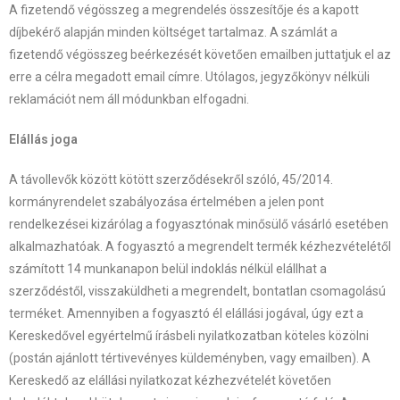
A fizetendő végösszeg a megrendelés összesítője és a kapott
díjbekérő alapján minden költséget tartalmaz. A számlát a
fizetendő végösszeg beérkezését követően emailben juttatjuk el az
erre a célra megadott email címre. Utólagos, jegyzőkönyv nélküli
reklamációt nem áll módunkban elfogadni.
Elállás joga
A távollevők között kötött szerződésekről szóló, 45/2014.
kormányrendelet szabályozása értelmében a jelen pont
rendelkezései kizárólag a fogyasztónak minősülő vásárló esetében
alkalmazhatóak. A fogyasztó a megrendelt termék kézhezvételétől
számított 14 munkanapon belül indoklás nélkül elállhat a
szerződéstől, visszaküldheti a megrendelt, bontatlan csomagolású
terméket. Amennyiben a fogyasztó él elállási jogával, úgy ezt a
Kereskedővel egyértelmű írásbeli nyilatkozatban köteles közölni
(postán ajánlott tértivevényes küldeményben, vagy emailben). A
Kereskedő az elállási nyilatkozat kézhezvételét követően