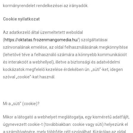
kormányrendelet rendelkezései az irányadók.
Cookie nyilatkozat
Az adatkezelő által üzemeltetett weboldal
(
https://oktatas.frozenmangomedia.hu/
) szolgáltatásai
színvonalának emelése, az oldal felhasználásának megkönnyítése
(lehetővé téve a felhasználó számára a könnyebb kommunikációt
és interakciót a webhellyel), illetve a biztonsági és adatvédelmi
kockázatok megfelelő kezelése érdekében ún. „süti”-ket, idegen
szóval „cookie”-kat használ.
Mi a „süti” (cookie)?
Mikor a látogató a webhelyet meglátogatja, egy kisméretű adatfájlt,
úgynevezett cookie-t (továbbiakban: cookie vagy süti) helyezünk el
a számítógépére, mely többféle célt szolgálhat. Kizárólag az oldal