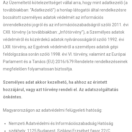
Az Üzemeltető kötelezettséget vállal arra, hogy mint adatkezelő (a
továbbiakban: “Adatkezelő”) a honlap látogatói által rendelkezésre
bocsátott személyes adatok védelmét az információs
önrendelkezési jogról és az információszabadságról szóló 2011. évi
CXII. törvény (a továbbiakban: „Infótörvény”), a Személyes adatok
védelméről és közérdekű adatok nyilvánosságáról szóló 1992. évi
LXIII. törvény, az Egyének védelméről a személyes adatok gépi
feldolgozása során szóló 1998. évi VI. törvény, valamint az Európai
Parlament és a Tanács (EU) 2016/679 Rendelete rendelkezéseinek
megfelelően folyamatosan biztosítja.
Személyes adat akkor kezelhető, ha ahhoz az érintett
hozzájárul, vagy azt törvény rendeli el. Az adatszolgáltatás
önkéntes.
Magyarországon az adatvédelmi felügyeleti hatóság:
Nemzeti Adatvédelmi és Információszabadság Hatóság
székhely: 1125 Budapest, Szilágyi Erzsébet fasor 22/C.