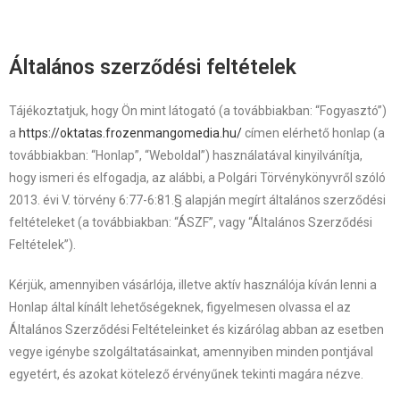
Általános szerződési feltételek
Tájékoztatjuk, hogy Ön mint látogató (a továbbiakban: “Fogyasztó”)
a
https://oktatas.frozenmangomedia.hu/
címen elérhető honlap (a
továbbiakban: “Honlap”, “Weboldal”) használatával kinyilvánítja,
hogy ismeri és elfogadja, az alábbi, a Polgári Törvénykönyvről szóló
2013. évi V. törvény 6:77-6:81.§ alapján megírt általános szerződési
feltételeket (a továbbiakban: “ÁSZF”, vagy “Általános Szerződési
Feltételek”).
Kérjük, amennyiben vásárlója, illetve aktív használója kíván lenni a
Honlap által kínált lehetőségeknek, figyelmesen olvassa el az
Általános Szerződési Feltételeinket és kizárólag abban az esetben
vegye igénybe szolgáltatásainkat, amennyiben minden pontjával
egyetért, és azokat kötelező érvényűnek tekinti magára nézve.