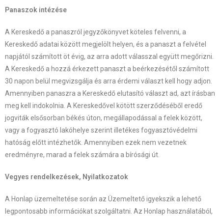
Panaszok intézése
A Kereskedő a panaszról jegyzőkönyvet köteles felvenni, a
Kereskedő adatai között megjelölt helyen, és a panaszt a felvétel
napjától számított öt évig, az arra adott válasszal együtt megőrizni.
A Kereskedő a hozzá érkezett panaszt a beérkezésétől számított
30 napon belül megvizsgálja és arra érdemi választ kell hogy adjon.
Amennyiben panaszra a Kereskedő elutasító választ ad, azt írásban
meg kell indokolnia. A Kereskedővel kötött szerződéséből eredő
jogviták elsősorban békés úton, megállapodással a felek között,
vagy a fogyasztó lakóhelye szerint illetékes fogyasztóvédelmi
hatóság előtt intézhetők. Amennyiben ezek nem vezetnek
eredményre, marad a felek számára a bírósági út.
Vegyes rendelkezések, Nyilatkozatok
A Honlap üzemeltetése során az Üzemeltető igyekszik a lehető
legpontosabb információkat szolgáltatni. Az Honlap használatából,