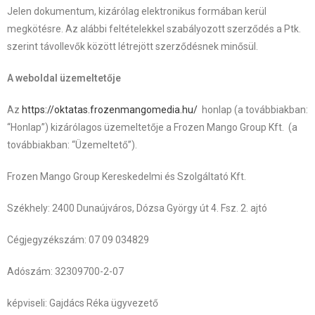
Jelen dokumentum, kizárólag elektronikus formában kerül
megkötésre. Az alábbi feltételekkel szabályozott szerződés a Ptk.
szerint távollevők között létrejött szerződésnek minősül.
A weboldal üzemeltetője
Az
https://oktatas.frozenmangomedia.hu/
honlap (a továbbiakban:
“Honlap”) kizárólagos üzemeltetője a Frozen Mango Group Kft. (a
továbbiakban: “Üzemeltető”).
Frozen Mango Group Kereskedelmi és Szolgáltató Kft.
Székhely: 2400 Dunaújváros, Dózsa György út 4. Fsz. 2. ajtó
Cégjegyzékszám: 07 09 034829
Adószám: 32309700-2-07
képviseli: Gajdács Réka ügyvezető