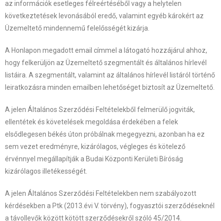
az információk esetleges félreértéséből vagy a helytelen
következtetések levonásából eredő, valamint egyéb károkért az
Üzemeltető mindennemű felelősségét kizárja.
A Honlapon megadott email címmel a látogató hozzájárul ahhoz,
hogy felkerüljön az Üzemeltető szegmentált és általános hírlevél
listáira. A szegmentált, valamint az általános hírlevél listáról történő
leiratkozásra minden emailben lehetőséget biztosít az Üzemeltető.
A jelen Általános Szerződési Feltételekből felmerülő jogviták,
ellentétek és követelések megoldása érdekében a felek
elsődlegesen békés úton próbálnak megegyezni, azonban ha ez
sem vezet eredményre, kizárólagos, végleges és kötelező
érvénnyel megállapítják a Budai Központi Kerületi Bíróság
kizárólagos illetékességét.
A jelen Általános Szerződési Feltételekben nem szabályozott
kérdésekben a Ptk (2013.évi V. törvény), fogyasztói szerződéseknél
a távollevők között kötött szerződésekről szóló 45/2014.