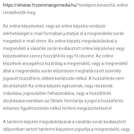
https://oktatas.frozenmangomedia.hu/
honlapon keresztül, online
rendelhetők meg.
Az online képzéseket, vagy az online képzési rendszer
elérhetőségét e-mail formában juttatjuk el a megrendelés során
megadott e-mail címre. Az online képzés megvásárlásával a
megrendelő a vásárlás során kiválasztott online képzéshez vagy
képzésekhez szerez hozzáférés egy fő részére. Az online
képzések anyagaihoz kizárólag a megrendelő, vagy a megrendelő
által a megrendelés során előzetesen meghatározott személy
jogosult hozzáférni, időbeli korlátozás nélkül. A hozzáférés nem
átruházható! Az online képzés egészének, vagy részeinek
másolása, jogosulatlan felhasználása, vagy a hozzáférés
átruházása esetében az Oktató fenntartja a jogot a hozzáférés
előzetes figyelmeztetés nélkül történő megszüntetésére!
A tantermi képzés megvásárlásával a vásárlás során kiválasztott
időpontban tartott tantermi képzésre jogosítja a megrendelőt, vagy