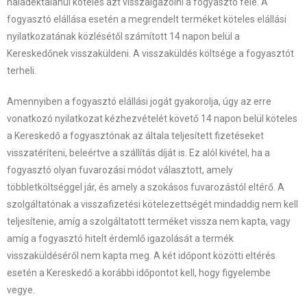
haladéktalanul köteles azt visszaigazolni a fogyasztó felé. A
fogyasztó elállása esetén a megrendelt terméket köteles elállási
nyilatkozatának közlésétől számított 14 napon belül a
Kereskedőnek visszaküldeni. A visszaküldés költsége a fogyasztót
terheli.
Amennyiben a fogyasztó elállási jogát gyakorolja, úgy az erre
vonatkozó nyilatkozat kézhezvételét követő 14 napon belül köteles
a Kereskedő a fogyasztónak az általa teljesített fizetéseket
visszatéríteni, beleértve a szállítás díját is. Ez alól kivétel, ha a
fogyasztó olyan fuvarozási módot választott, amely
többletköltséggel jár, és amely a szokásos fuvarozástól eltérő. A
szolgáltatónak a visszafizetési kötelezettségét mindaddig nem kell
teljesítenie, amíg a szolgáltatott terméket vissza nem kapta, vagy
amíg a fogyasztó hitelt érdemlő igazolását a termék
visszaküldéséről nem kapta meg. A két időpont közötti eltérés
esetén a Kereskedő a korábbi időpontot kell, hogy figyelembe
vegye.