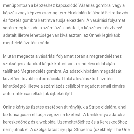
menüpontban a képzéshez kapcsolódó Vásárlás gombra, vagy a
képzés vagy képzés csomag termék oldalán található Feliratkozás
és fizetés gombra kattintva tudja elkezdeni. A vásárlási folyamat
során meg kell adnia számlázási adatait, a képzésen résztvevő
adatait, illetve lehetősége van kiválasztani az Önnek leginkább
megfelelő fizetési módot.
Miután megadta a vásárlási folyamat során a megrendeléshez
szükséges adatokat kérjük kattintson a rendelési oldal alján
található Megrendelés gombra. Az adatok hibátlan megadását
követően további információkat talál a kiválasztott fizetési
lehetőségről, illetve a számlázás céljából megadott email címére
automatikusan elküldjük díjbekérőjét.
Online kártyás fizetés esetében átirányítjuk a Stripe oldalára, ahol
biztonságosan el tudja végezni a fizetést. A bankkártya adatok a
kereskedőhöz és a weboldal Üzemeltetőjéhez és a Kereskedőhöz
nem jutnak el. A szolgáltatást nyújtja: Stripe Inc. (székhely: The One