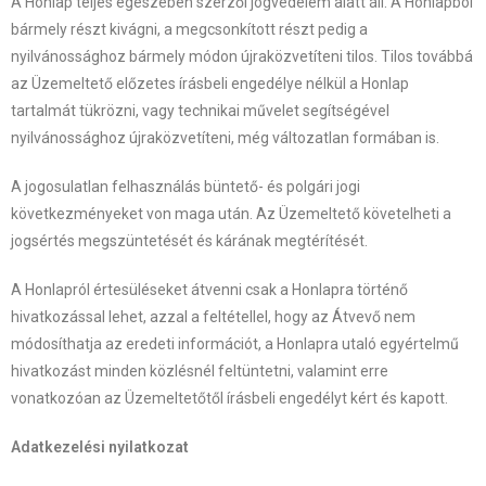
A Honlap teljes egészében szerzői jogvédelem alatt áll. A Honlapból
bármely részt kivágni, a megcsonkított részt pedig a
nyilvánossághoz bármely módon újraközvetíteni tilos. Tilos továbbá
az Üzemeltető előzetes írásbeli engedélye nélkül a Honlap
tartalmát tükrözni, vagy technikai művelet segítségével
nyilvánossághoz újraközvetíteni, még változatlan formában is.
A jogosulatlan felhasználás büntető- és polgári jogi
következményeket von maga után. Az Üzemeltető követelheti a
jogsértés megszüntetését és kárának megtérítését.
A Honlapról értesüléseket átvenni csak a Honlapra történő
hivatkozással lehet, azzal a feltétellel, hogy az Átvevő nem
módosíthatja az eredeti információt, a Honlapra utaló egyértelmű
hivatkozást minden közlésnél feltüntetni, valamint erre
vonatkozóan az Üzemeltetőtől írásbeli engedélyt kért és kapott.
Adatkezelési nyilatkozat