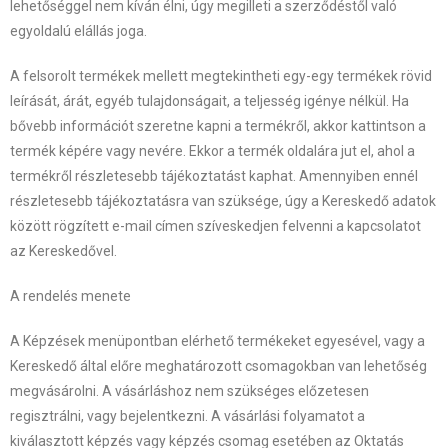
lehetőséggel nem kíván élni, úgy megilleti a szerződéstől való
egyoldalú elállás joga.
A felsorolt termékek mellett megtekintheti egy-egy termékek rövid
leírását, árát, egyéb tulajdonságait, a teljesség igénye nélkül. Ha
bővebb információt szeretne kapni a termékről, akkor kattintson a
termék képére vagy nevére. Ekkor a termék oldalára jut el, ahol a
termékről részletesebb tájékoztatást kaphat. Amennyiben ennél
részletesebb tájékoztatásra van szüksége, úgy a Kereskedő adatok
között rögzített e-mail címen szíveskedjen felvenni a kapcsolatot
az Kereskedővel.
A rendelés menete
A Képzések menüpontban elérhető termékeket egyesével, vagy a
Kereskedő által előre meghatározott csomagokban van lehetőség
megvásárolni. A vásárláshoz nem szükséges előzetesen
regisztrálni, vagy bejelentkezni. A vásárlási folyamatot a
kiválasztott képzés vagy képzés csomag esetében az Oktatás