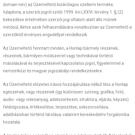
domain név) az Üzemeltető kizárólagos szellemi terméke,
tulajdona, a szerzői jogról szóló 1999. évi LXXVI. törvény 1. § (2)
bekezdése értelmében szerzői jogi oltalom alatt álló műnek
minősül, illetve azok felhasználására vonatkozóan az Üzemeltető a
szerzőktől érvényes engedéllyel rendelkezik.
Az Üzemeltető fenntart minden, a Honlap bármely részének,
részeinek, bármilyen módszerrel vagy technikával történő
másolásával és terjesztésével kapcsolatos jogot, figyelemmel a
nemzetközi és magyar jogszabályi rendelkezésekre.
Az Üzemeltető előzetes írásos hozzájárulása nélkül tilos a Honlap
egészének, vagy részeinek (így különösen: szöveg, grafika, fotó,
audio- vagy videóanyag, adatszerkezet, struktúra, eljárás, képzés)
feldolgozása, értékesítése, terjesztése, sokszorosítása,
adatbázisban történő tárolása, valamint kereskedelmi forgalomba
hozatala.