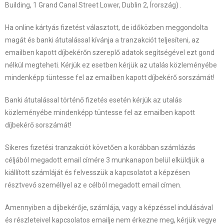
Building, 1 Grand Canal Street Lower, Dublin 2, Írország) .
Ha online kártyás fizetést választott, de időközben meggondolta
magát és banki átutalással kívánja a tranzakciót teljesíteni, az
emailben kapott díjbekérőn szereplő adatok segítségével ezt gond
nélkül megteheti. Kérjük ez esetben kérjük az utalás közleményébe
mindenképp tüntesse fel az emailben kapott díjbekérő sorszámát!
Banki átutalással történő fizetés esetén kérjük az utalás
közleményébe mindenképp tüntesse fel az emailben kapott
díjbekérő sorszámát!
Sikeres fizetési tranzakciót követően a korábban számlázás
céljából megadott email címére 3 munkanapon belül elküldjük a
kiállított számláját és felvesszük a kapcsolatot a képzésen
résztvevő személlyel az e célból megadott email címen.
Amennyiben a díjbekérője, számlája, vagy a képzéssel indulásával
és részleteivel kapcsolatos emailje nem érkezne meg, kérjük vegye