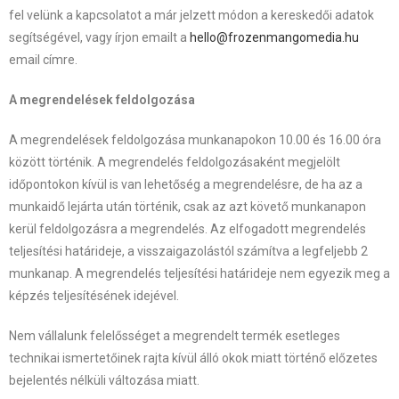
fel velünk a kapcsolatot a már jelzett módon a kereskedői adatok
segítségével, vagy írjon emailt a
hello@frozenmangomedia.hu
email címre.
A megrendelések feldolgozása
A megrendelések feldolgozása munkanapokon 10.00 és 16.00 óra
között történik. A megrendelés feldolgozásaként megjelölt
időpontokon kívül is van lehetőség a megrendelésre, de ha az a
munkaidő lejárta után történik, csak az azt követő munkanapon
kerül feldolgozásra a megrendelés. Az elfogadott megrendelés
teljesítési határideje, a visszaigazolástól számítva a legfeljebb 2
munkanap. A megrendelés teljesítési határideje nem egyezik meg a
képzés teljesítésének idejével.
Nem vállalunk felelősséget a megrendelt termék esetleges
technikai ismertetőinek rajta kívül álló okok miatt történő előzetes
bejelentés nélküli változása miatt.