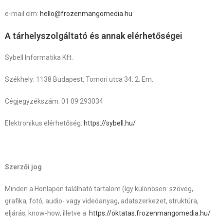
e-mail cím:
hello@frozenmangomedia.hu
A tárhelyszolgáltató és annak elérhetőségei
Sybell Informatika Kft.
Székhely: 1138 Budapest, Tomori utca 34. 2. Em.
Cégjegyzékszám: 01 09 293034
Elektronikus elérhetőség:
https://sybell.hu/
Szerzői jog
Minden a Honlapon található tartalom (így különösen: szöveg,
grafika, fotó, audio- vagy videóanyag, adatszerkezet, struktúra,
eljárás, know-how, illetve a
https://oktatas.frozenmangomedia.hu/