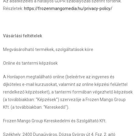
Az adatkezelés a hatályos GDPR szabályozás szerint történik.
Részletek:
https://frozenmangomedia.hu/privacy-policy/
Vásárlási feltételek
Megvásárolható termékek, szolgáltatások köre
Online és tantermi képzések
A Honlapon megtalálható online (beleértve az ingyenes és
díjköteles e-mail kurzusokat, valamint az online képzési felülettel
rendelkező képzéseket), a tantermi formában végezhető képzések
(a továbbiakban: “Képzések”) szervezője a Frozen Mango Group
Kft. (a továbbiakban: “Kereskedő”).
Frozen Mango Group Kereskedelmi és Szolgáltató Kft.
Székhely: 2400 Dunaújváros, Dózsa György út 4. Fsz. 2. ajtó