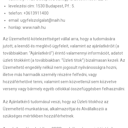
levelezési cím: 1530 Budapest, Pf.: 5.
telefon: +3613911400
email: ugyfelszolgalat@naih.hu
honlap: www.naih.hu
Az Üzemeltető kötelezettséget vállal arra, hogy a tudomására
jutott, a leendő és meglévő ügyfeleit, valamint az ajánlatkérőit (a
továbbiakban: “Ajánlatkérő”) érintő valamennyi információt, adatot
üzleti titokként (a továbbiakban: “Üzleti titok”) bizalmasan kezeli. Az
Üzemeltető engedély nélkül nem jogosult nyilvánosságra hozni,
illetve más harmadik személy részére felfedni, vagy
hozzáférhetővé tenni, valamint sem közvetlenül sem közvetve
verseny vagy bármely egyéb célokkal összefüggésben felhasználni.
Az Ajánlatkérő tudomásul veszi, hogy az Üzleti titokhoz az
Üzemeltető munkatársai, alkalmazottjai és Alvállalkozói a
szükséges mértékben hozzáférhetnek.