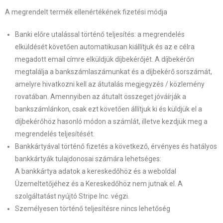
A megrendelt termék ellenértékének fizetési módja
Banki előre utalással történő teljesítés: a megrendelés
elküldését követően automatikusan kiállítjuk és az e célra
megadott email címre elküldjük díjbekérőjét. A díjbekérőn
megtalálja a bankszámlaszámunkat és a díjbekérő sorszámát,
amelyre hivatkozni kell az átutalás megjegyzés / közlemény
rovatában. Amennyiben az átutalt összeget jóváírják a
bankszámlánkon, csak ezt követően állítjuk ki és küldjük el a
díjbekérőhöz hasonló módon a számlát, illetve kezdjük meg a
megrendelés teljesítését.
Bankkártyával történő fizetés a következő, érvényes és hatályos
bankkártyák tulajdonosai számára lehetséges:
A bankkártya adatok a kereskedőhöz és a weboldal
Üzemeltetőjéhez és a Kereskedőhöz nem jutnak el. A
szolgáltatást nyújtó Stripe Inc. végzi.
Személyesen történő teljesítésre nincs lehetőség