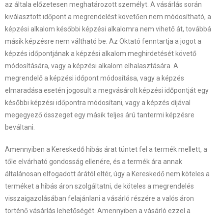
az általa előzetesen meghatározott személyt. A vásárlás során
kiválasztott időpont a megrendelést követően nem módosítható, a
képzési alkalom későbbi képzési alkalomra nem vihető át, továbbá
másik képzésre nem váltható be. Az Oktató fenntartja a jogot a
képzés időpontjának a képzési alkalom meghirdetését követő
módosítására, vagy a képzési alkalom elhalasztására. A
megrendelő a képzési időpont módosítása, vagy a képzés
elmaradása esetén jogosult a megvásárolt képzési időpontját egy
későbbi képzési időpontra módosítani, vagy a képzés díjával
megegyező összeget egy másik teljes árú tantermi képzésre
beváltani.
Amennyiben a Kereskedő hibás árat tüntet fel a termék mellett, a
tőle elvárható gondosság ellenére, és a termék ára annak
általánosan elfogadott árától eltér, úgy a Kereskedő nem köteles a
terméket a hibás áron szolgáltatni, de köteles a megrendelés
visszaigazolásában felajánlani a vásárló részére a valós áron
történő vásárlás lehetőségét. Amennyiben a vásárló ezzel a