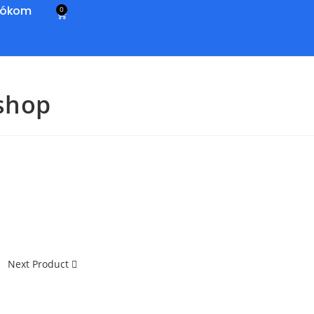
iókom
0
kshop
Next Product