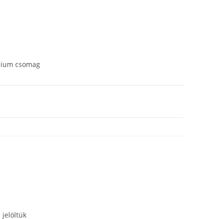
mium csomag
 jelöltük