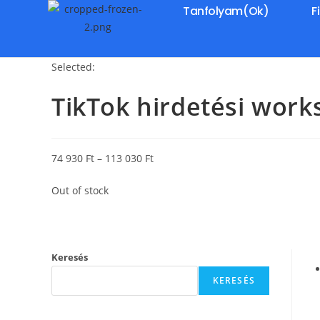
Tanfolyam(ok)
F
Selected:
TikTok hirdetési wor
74 930
Ft
–
113 030
Ft
Out of stock
Keresés
KERESÉS