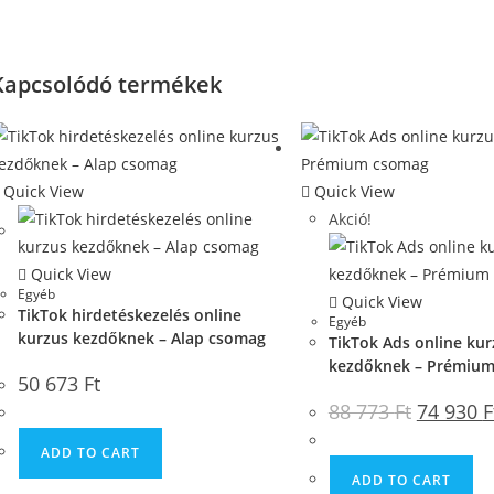
Kapcsolódó termékek
Quick View
Quick View
Akció!
Quick View
Egyéb
Quick View
TikTok hirdetéskezelés online
Egyéb
kurzus kezdőknek – Alap csomag
TikTok Ads online kur
kezdőknek – Prémiu
50 673
Ft
88 773
Ft
74 930
F
ADD TO CART
ADD TO CART