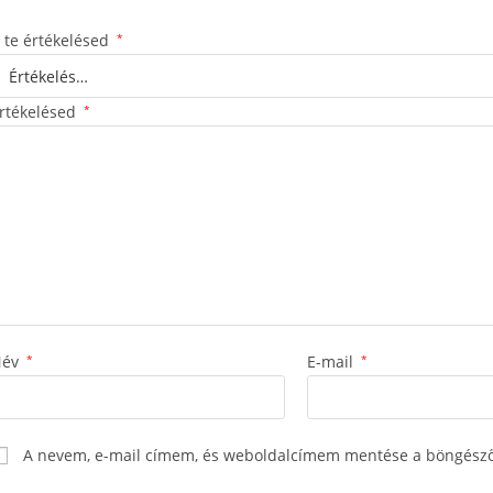
 te értékelésed
*
rtékelésed
*
Név
*
E-mail
*
A nevem, e-mail címem, és weboldalcímem mentése a böngész