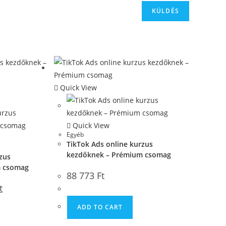
Quick View
Quick View
Egyéb
TikTok Ads online kurzus
kezdőknek – Prémium csomag
zus
m csomag
88 773
Ft
t
ADD TO CART